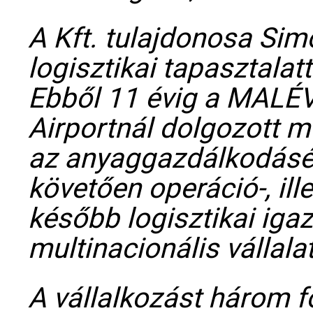
A Kft. tulajdonosa Sim
logisztikai tapasztalatt
Ebből 11 évig a MALÉV
Airportnál dolgozott mű
az anyaggazdálkodásér
követően operáció-, ill
később logisztikai iga
multinacionális vállalat
A vállalkozást három 