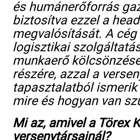
és humánerőforrás gaz
biztosítva ezzel a hea
megvalósítását. A cég 
logisztikai szolgáltatá
munkaerő kölcsönzése 
részére, azzal a versen
tapasztalatból ismerik
mire és hogyan van sz
Mi az, amivel a Törex K
versenytársainál?